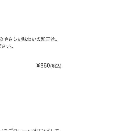
のやさしい味わいの和三盆。
ださい。
¥860
(税込)
いちごクリームがサンドして